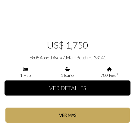
US$ 1,750
6805 Abbott Ave #7, Miami Beach, FL, 33141
2
1 Hab
1 Baño
780 Pies
VER DETALLES
VER MÁS