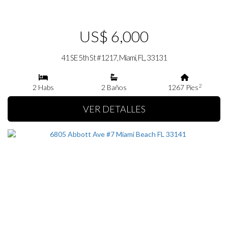
US$ 6,000
41 SE 5th St #1217, Miami, FL, 33131
2
2 Habs
2 Baños
1267 Pies
VER DETALLES