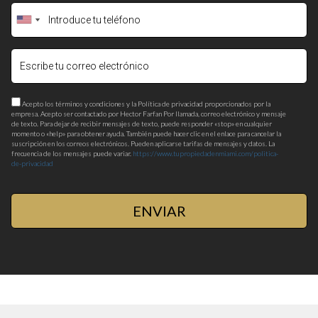
Acepto los términos y condiciones y la Política de privacidad proporcionados por la
empresa. Acepto ser contactado por Hector Farfan Por llamada, correo electrónico y mensaje
de texto. Para dejar de recibir mensajes de texto, puede responder «stop» en cualquier
momento o «help» para obtener ayuda. También puede hacer clic en el enlace para cancelar la
suscripción en los correos electrónicos. Pueden aplicarse tarifas de mensajes y datos. La
frecuencia de los mensajes puede variar.
https://www.tupropiedadenmiami.com/politica-
de-privacidad
ENVIAR