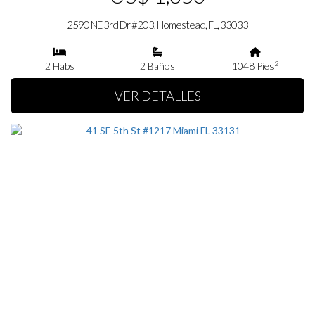
2590 NE 3rd Dr #203, Homestead, FL, 33033
2
2 Habs
2 Baños
1048 Pies
VER DETALLES