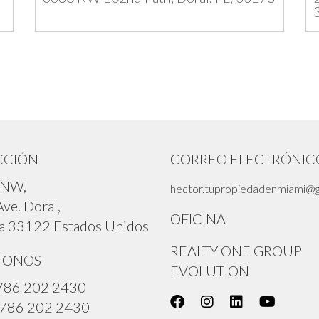
CCIÓN
CORREO ELECTRÓNIC
 NW,
hector.tupropiedadenmiami@
ve. Doral,
OFICINA
da 33122 Estados Unidos
REALTY ONE GROUP
FONOS
EVOLUTION
786 202 2430
 786 202 2430