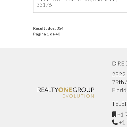
33176
Resultados:
354
Página
1
de
40
DIRE
2822
79th A
Flori
TELÉ
+1 
+1