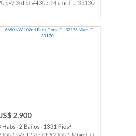
90 SW 3rd St #4303, Miami, FL, 33130
US$ 2,900
2
3 Habs
2 Baños
1331 Pies
-
-
23082 SW 129th Ct #23082, Miami, FL,