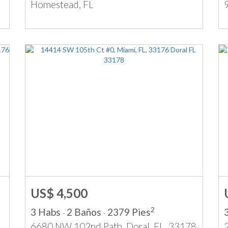
Homestead, FL
US$ 4,500
2
3 Habs
2 Baños
2379 Pies
-
-
6680 NW 102nd Path, Doral, FL, 33178