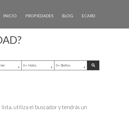
INICIO
PROPIEDADES
BLOG
ECARD
DAD?
ación
Habs
Baños
Buscar
lista, utiliza el buscador y tendrás un