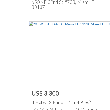
650 NE 32nd St #703, Miami, FL,
33137
US$ 3,300
2
3 Habs
2 Baños
1164 Pies
-
-
14414 SW 105th Ct #0, Miami, FL,