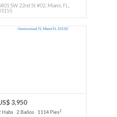
6801 SW 22nd St #02, Miami, FL,
33155
US$ 3,950
2
2 Habs
2 Baños
1114 Pies
-
-