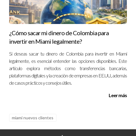
laborales profundas. Después de unos meses, el inquilino
perdió su empleo inesperadamente y comenzó a
atrasarse en pagos. La experiencia le enseñó a priorizar
esta verificación para futuras selecciones.
¿Cómo sacar mi dinero de Colombia para
Caso 3: Importancia del historial legal
invertir en Miami legalmente?
Ana rechazó candidaturas sin realizar una comprobación
Si deseas sacar tu dinero de Colombia para invertir en Miami
adecuada del historial penal. Posteriormente detectó
legalmente, es esencial entender las opciones disponibles. Este
artículo explora métodos como transferencias bancarias,
problemas entre vecinos por actitudes conflictivas que
plataformas digitales y la creación de empresas en EE.UU., además
podrían haberse evitado con una revisión exhaustiva
de casos prácticos y consejos útiles.
antes de firmar contrato.
Leer más
PREGUNTAS FRECUENTES
¿Cuál es el mejor método para verificar
miami nuevos clientes
ingresos?
Solicitar recibos de nómina recientes o declaraciones