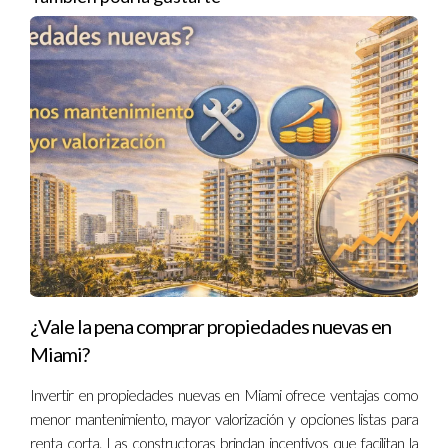
Comprobación legal y antecedentes penales
Asegurarse de que el inquilino no tiene antecedentes
penales graves puede ser importante dependiendo del
perfil del inmueble y su ubicación. Esta medida
contribuye a la seguridad general del edificio o
vecindario.
Recuerda siempre manejar esta información
con confidencialidad y respeto por la
privacidad del solicitante.
REFERENCIAS PERSONALES Y
¿Vale la pena comprar propiedades nuevas en
Miami?
LABORALES
Invertir en propiedades nuevas en Miami ofrece ventajas como
menor mantenimiento, mayor valorización y opciones listas para
Las recomendaciones proporcionadas por terceros
renta corta. Las constructoras brindan incentivos que facilitan la
ofrecen perspectivas adicionales sobre la ética,