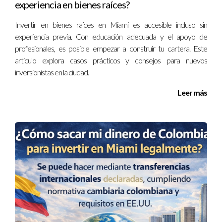
experiencia en bienes raíces?
CASOS PRÁCTICOS
Invertir en bienes raíces en Miami es accesible incluso sin
experiencia previa. Con educación adecuada y el apoyo de
Caso 1: El inquilino ideal con respaldo
profesionales, es posible empezar a construir tu cartera. Este
financiero sólido
artículo explora casos prácticos y consejos para nuevos
inversionistas en la ciudad.
Marta buscaba alquilar su apartamento en Miami Beach
y aplicó los pasos descritos: verificó ingresos a través de
Leer más
recibos oficiales, pidió informe crediticio actualizado y
contactó a dos anteriores arrendadores. Encontró a
Carlos, un profesional estable con excelente historial, lo
que resultó en una relación sin inconvenientes durante
dos años consecutivos.
Caso 2: Aprendizaje tras ignorar referencias
laborales
Luis decidió alquilar rápido sin consultar referencias