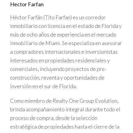
puntualmente, es recomendable que sus ingresos
Hector Farfan
mensuales sean al menos tres veces el valor del alquiler.
Héctor Farfán (Tito Farfan) es un corredor
Esto no solo refleja solvencia sino también un margen
inmobiliario con licencia en el estado de Florida y
para imprevistos.
más de ocho años de experiencia en el mercado
Análisis del historial crediticio
inmobiliario de Miami. Se especializa en asesorar
a compradores internacionales e inversionistas
Una buena puntuación crediticia indica responsabilidad
interesados en propiedades residenciales y
financiera, mientras que registros negativos pueden ser
señal de riesgo. Utilizar agencias reconocidas para
comerciales, incluyendo proyectos de pre-
obtener estos informes protege tanto al propietario
construcción, reventa y oportunidades de
como al futuro inquilino, respetando siempre las normas
inversión en el sur de Florida.
legales vigentes.
Como miembro de Realty One Group Evolution,
brinda acompañamiento integral durante todo el
¿Tienes dudas sobre cómo interpretar un
proceso de compra, desde la selección
reporte crediticio? No dudes en pedir
asesoría profesional para tomar decisiones
estratégica de propiedades hasta el cierre de la
informadas y justas.