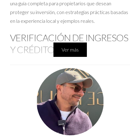
una guía completa para propietarios que desean
proteger su inversión, con estrategias prácticas basadas
en la experiencia local y ejemplos reales.
VERIFICACIÓN DE INGRESOS
Y CRÉDITO
Ver más
La primera etapa en la selección de un inquilino ideal
consiste en confirmar su capacidad financiera para
cumplir con las obligaciones mensuales. La verificación
de ingresos asegura que el candidato dispone de los
recursos suficientes, mientras que la revisión del historial
crediticio revela su comportamiento financiero pasado.
Importancia de los ingresos estables
Para garantizar que un inquilino pueda pagar