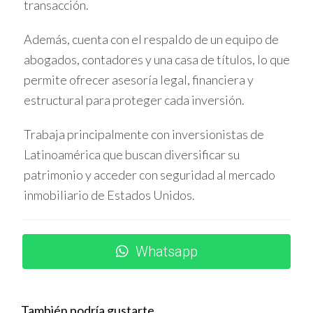
transacción.
HISTORIAL DEL INQUILINO
Además, cuenta con el respaldo de un equipo de
abogados, contadores y una casa de títulos, lo que
El análisis del historial como arrendatario aporta
permite ofrecer asesoría legal, financiera y
información valiosa sobre la conducta pasada respecto a
estructural para proteger cada inversión.
pagos, mantenimiento y convivencia. Solicitar
Trabaja principalmente con inversionistas de
referencias de anteriores contratos es una práctica
Latinoamérica que buscan diversificar su
recomendada.
patrimonio y acceder con seguridad al mercado
Evaluación de antecedentes de alquiler
inmobiliario de Estados Unidos.
Contactar a propietarios anteriores permite conocer si
el candidato cumplió con las cláusulas contractuales, si
Whatsapp
hubo retrasos o conflictos y cómo fue el cuidado de la
propiedad. Este paso es clave para prevenir sorpresas
desagradables.
También podría gustarte