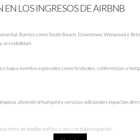
 EN LOS INGRESOS DE AIRBNB
damental. Barrios como South Beach, Downtown, Wynwood o Brickel
 accesibilidad.
 o baja y eventos especiales como festivales, conferencias o temp
 limpieza, atención al huésped y servicios adicionales impactan dire
cia entre un alquiler exitoso y uno con baja ocupación.