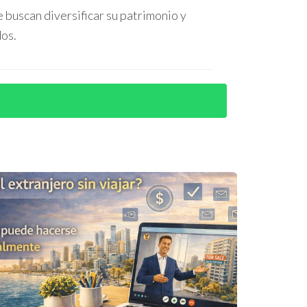
 buscan diversificar su patrimonio y
ón por servicio ha mantenido ocupación constante
dos.
distrito financiero, mantiene altos niveles de
os por Airbnb.