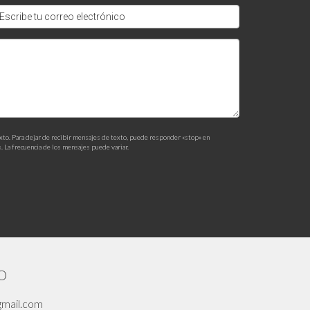
arias mediante alquileres temporales.
a evaluar tu propiedad y diseñar estrategias que
dalidades de inversión inmobiliaria, no dudes en
exto. Para dejar de recibir mensajes de texto, puede responder «stop» en
. La frecuencia de los mensajes puede variar.
O
gmail.com