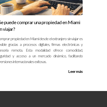
on algunos gastos comunes.
Se puede comprar una propiedad en Miami
s.
n viajar?
mprar propiedad en Miami desde el extranjero sin viajar es
ptimizar reservas y atención al huésped.
sible gracias a procesos digitales, firmas electrónicas y
sesoría remota. Esta modalidad ofrece comodidad,
guridad y acceso a un mercado dinámico, facilitando
versiones internacionales exitosas.
ás altas.
Leer más
.
amente y se gestiona adecuadamente. La ocupación