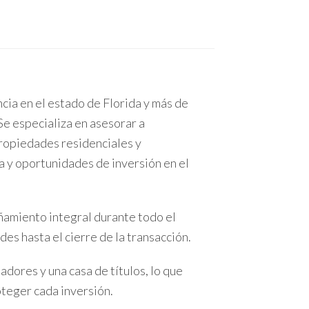
nidos por rentas tradicionales en muchas zonas de
ial económico es considerablemente mayor.
ncia en el estado de Florida y más de
egulaciones específicas que pueden limitar su
Se especializa en asesorar a
ropiedades residenciales y
a y oportunidades de inversión en el
ad.
amiento integral durante todo el
es hasta el cierre de la transacción.
e el año, logra obtener ingresos mensuales que
dores y una casa de títulos, lo que
oteger cada inversión.