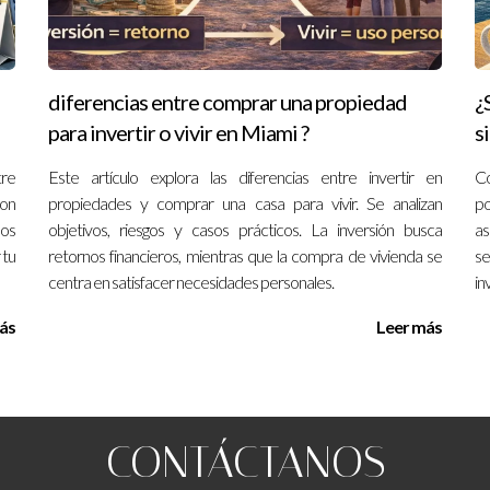
e plataforma, impuestos locales y posibles licencias o permisos s
s zonas de Miami?
diferencias entre comprar una propiedad
¿
s; es fundamental revisar regulaciones locales para evitar sancione
para invertir o vivir en Miami ?
si
d o necesito ayuda profesional?
tre
Este artículo explora las diferencias entre invertir en
Co
mpo; sin embargo, muchos optan por servicios profesionales para o
con
propiedades y comprar una casa para vivir. Se analizan
po
sos
objetivos, riesgos y casos prácticos. La inversión busca
a
os?
 tu
retornos financieros, mientras que la compra de vivienda se
se
centra en satisfacer necesidades personales.
in
e futuros huéspedes, elevando la ocupación y permitiendo tarifas m
ás
Leer más
i deseas sacar el máximo provecho a tu propiedad mediante Airbnb
O CON EL EXPERTO
CONTÁCTANOS
ingresos superiores a la renta tradicional si se ubica estratégic