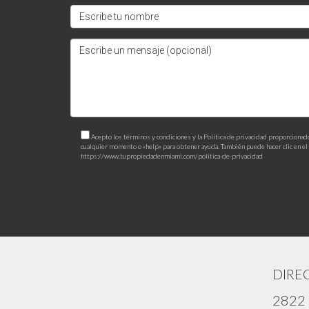
promedio del 60% al 80% ofrece un potencial signi
Héctor Farfán
, experto inmobiliario con amplia 
maximicen tus ingresos. Si quieres recibir asesor
contactarme. Juntos lograremos tus objetivos fin
Acepto los términos y condiciones y la Política de privacidad proporcionad
cualquier momento o «help» para obtener ayuda. También puede hacer clic en el e
https://www.tupropiedadenmiami.com/politica-de-privacidad
DIRE
2822