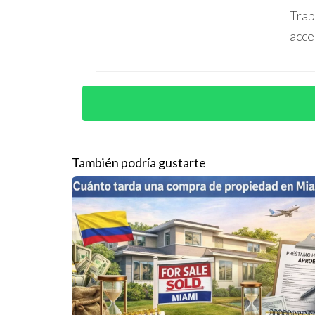
Condominio en Wynwood
Trab
Carlos administra un condominio artístico en Wyn
acce
superior al 70%, generando rentabilidad destaca
Estudio cerca de Brickell
Ana decidió usar su estudio para alquileres cortos
reserva con ganancias superiores a las esperadas
También podría gustarte
Estos ejemplos muestran cómo una buena ubic
PREGUNTAS FRECUENTES
¿Cuál es la ocupación promedio típica?
Varía entre 60% y 80%, dependiendo principalme
¿Qué gastos debo considerar además del