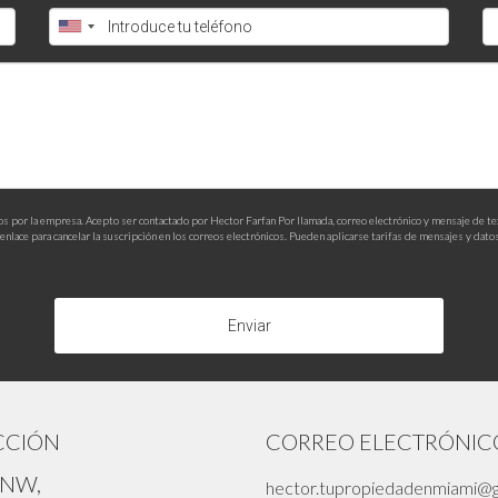
ficativo para quienes desean diversificar sus inversiones inmobili
experiencia en el mercado de Miami, está disponible para ayudarte 
ía personalizada o tienes dudas específicas sobre Airbnb u otras mo
ancieros.
os por la empresa. Acepto ser contactado por Hector Farfan Por llamada, correo electrónico y mensaje de t
nlace para cancelar la suscripción en los correos electrónicos. Pueden aplicarse tarifas de mensajes y datos
Enviar
CCIÓN
CORREO ELECTRÓNIC
 NW,
hector.tupropiedadenmiami@