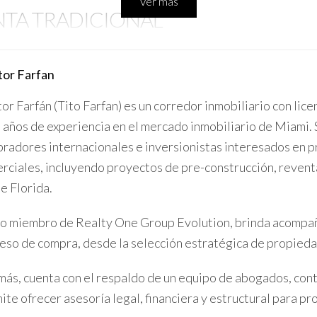
Ver más
TA TRADICIONAL
por alquileres cortos a través de Airbnb suelen superar a los obte
or Farfan
costos adicionales (limpieza, mantenimiento frecuente), el potenc
or Farfán (Tito Farfan) es un corredor inmobiliario con lice
todos los propietarios debido al tiempo y esfuerzo requeridos o r
 años de experiencia en el mercado inmobiliario de Miami. 
radores internacionales e inversionistas interesados en p
rciales, incluyendo proyectos de pre-construcción, revent
ivos antes de decidir qué tipo de alquiler es mejor para tu propied
de Florida.
NGRESOS CON AIRBNB
 miembro de Realty One Group Evolution, brinda acompañ
eso de compra, desde la selección estratégica de propiedad
quila mediante Airbnb. Con una ocupación promedio del 75% durant
ás, cuenta con el respaldo de un equipo de abogados, conta
adicional.
ite ofrecer asesoría legal, financiera y estructural para pr