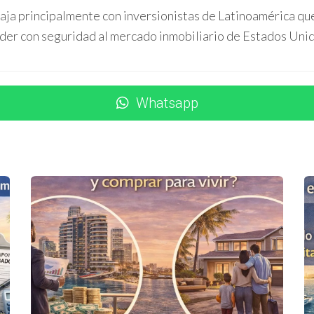
aja principalmente con inversionistas de Latinoamérica que
wood, atrayendo turistas interesados en cultura. Su alta valoraci
der con seguridad al mercado inmobiliario de Estados Uni
da.
Whatsapp
. Gracias a una gestión profesional y excelente ubicación cerca del 
 inicialmente.
ación combinada con gestión efectiva puede maximizar los ingres
 SOBRE AIRBNB EN MIAMI
nte de la ubicación y temporada.
 alquiler?