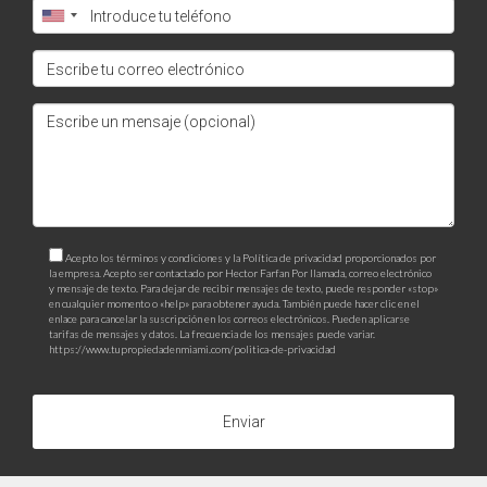
Acepto los términos y condiciones y la Política de privacidad proporcionados por
la empresa. Acepto ser contactado por Hector Farfan Por llamada, correo electrónico
y mensaje de texto. Para dejar de recibir mensajes de texto, puede responder «stop»
en cualquier momento o «help» para obtener ayuda. También puede hacer clic en el
enlace para cancelar la suscripción en los correos electrónicos. Pueden aplicarse
tarifas de mensajes y datos. La frecuencia de los mensajes puede variar.
https://www.tupropiedadenmiami.com/politica-de-privacidad
Enviar