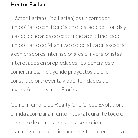
del mercado inmobiliario.
Hector Farfan
Héctor Farfán (Tito Farfan) es un corredor
Invertir en Brickell brinda seguridad y rentabilidad
inmobiliario con licencia en el estado de Florida y
estable a largo plazo.
más de ocho años de experiencia en el mercado
VENTAJAS DE INVERTIR EN
inmobiliario de Miami. Se especializa en asesorar
a compradores internacionales e inversionistas
ZONAS ECONÓMICAS
interesados en propiedades residenciales y
comerciales, incluyendo proyectos de pre-
Mayor potencial de valorización
construcción, reventa y oportunidades de
Barrios emergentes pueden ofrecer incrementos
inversión en el sur de Florida.
significativos en valor gracias al desarrollo urbano y
renovaciones.
Como miembro de Realty One Group Evolution,
brinda acompañamiento integral durante todo el
Precios iniciales accesibles
proceso de compra, desde la selección
Permiten ingresar al mercado con menor capital,
estratégica de propiedades hasta el cierre de la
facilitando la diversificación de inversiones.