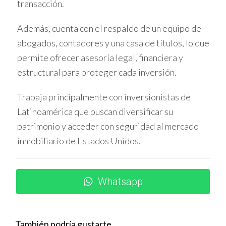
transacción.
Oportunidades para compradores con visión
Además, cuenta con el respaldo de un equipo de
a largo plazo
abogados, contadores y una casa de títulos, lo que
Ideal para quienes toleran cierto riesgo y buscan
permite ofrecer asesoría legal, financiera y
ganancias superiores con el tiempo.
estructural para proteger cada inversión.
Las zonas económicas son una puerta para crecer
Trabaja principalmente con inversionistas de
patrimonialmente aprovechando tendencias
Latinoamérica que buscan diversificar su
urbanas.
patrimonio y acceder con seguridad al mercado
inmobiliario de Estados Unidos.
CASOS PRÁCTICOS Y
EXPERIENCIAS REALES
Whatsapp
Éxito en inversión segura en Brickell
Carlos compró un condominio que le ha proporcionado
También podría gustarte