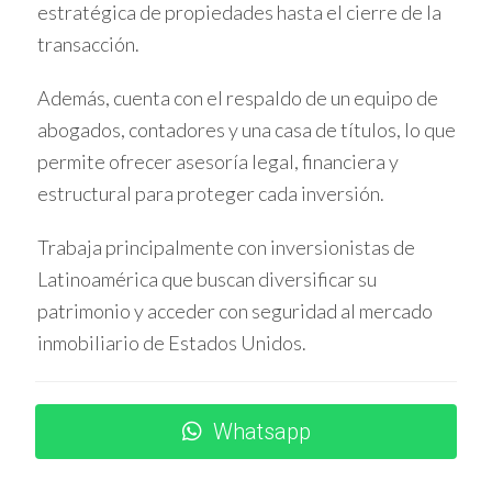
estratégica de propiedades hasta el cierre de la
Seguridad jurídica:
Las leyes protegen a los
inversionistas, lo que brinda tranquilidad.
transacción.
Dólar fuerte:
Mantener tus ahorros en dólares
puede protegerte contra la inflación y las
Además, cuenta con el respaldo de un equipo de
fluctuaciones económicas locales.
abogados, contadores y una casa de títulos, lo que
Estudio de caso: Mercado inmobiliario en
permite ofrecer asesoría legal, financiera y
Miami
estructural para proteger cada inversión.
Una pareja colombiana compró una propiedad en Miami
Trabaja principalmente con inversionistas de
hace dos años. A pesar de la pandemia, el valor del
Latinoamérica que buscan diversificar su
inmueble ha aumentado un 15%. Esto resalta cómo las
inversiones inmobiliarias pueden ser seguras y rentables.
patrimonio y acceder con seguridad al mercado
inmobiliario de Estados Unidos.
Estudio de caso: Negocios en Miami
Un empresario decidió abrir un restaurante en el área de
Brickell. La diversidad cultural atrajo a una clientela
Whatsapp
amplia. En menos de un año, el negocio ya era rentable.
Esto muestra cómo Miami puede ofrecer oportunidades