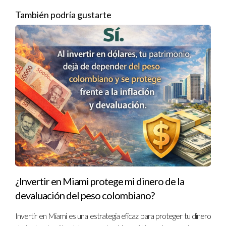
únicas para nuevos emprendimientos.
También podría gustarte
No te quedes con dudas sobre dónde invertir
tu dinero. ¡Infórmate bien antes de tomar una
decisión!
Pensar estratégicamente sobre tus finanzas
puede hacer una gran diferencia a largo
plazo. ¡No dudes en explorar ambas
opciones!
No subestimes el poder del asesoramiento
¿Invertir en Miami protege mi dinero de la
financiero profesional. ¡Consulta con
devaluación del peso colombiano?
expertos para maximizar tus inversiones!
Invertir en Miami es una estrategia eficaz para proteger tu dinero