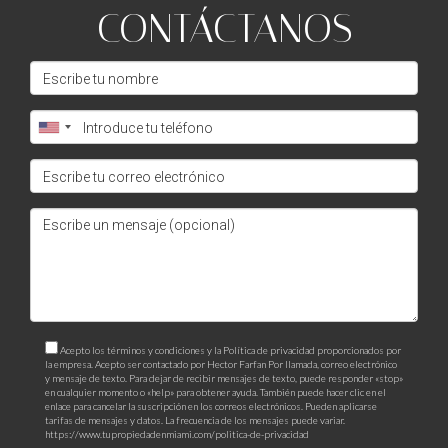
CONTÁCTANOS
Acepto los términos y condiciones y la Política de privacidad proporcionados por
la empresa. Acepto ser contactado por Hector Farfan Por llamada, correo electrónico
y mensaje de texto. Para dejar de recibir mensajes de texto, puede responder «stop»
en cualquier momento o «help» para obtener ayuda. También puede hacer clic en el
enlace para cancelar la suscripción en los correos electrónicos. Pueden aplicarse
tarifas de mensajes y datos. La frecuencia de los mensajes puede variar.
https://www.tupropiedadenmiami.com/politica-de-privacidad