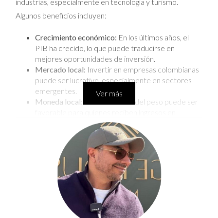
industrias, especialmente en tecnología y turismo.
Algunos beneficios incluyen:
Crecimiento económico:
En los últimos años, el
PIB ha crecido, lo que puede traducirse en
mejores oportunidades de inversión.
Mercado local:
Invertir en empresas colombianas
puede ser lucrativo, especialmente en sectores
emergentes.
Ver más
Moneda local:
La devaluación del peso puede ser
favorable para quienes reciben ingresos en
dólares.
Estudio de caso: Inversión en el sector
tecnológico
Un amigo decidió invertir en una startup tecnológica en
Medellín. Aunque la inversión inicial fue modesta, la
empresa creció rápidamente y triplicó su valor en tres
años. Esto muestra cómo las inversiones locales pueden