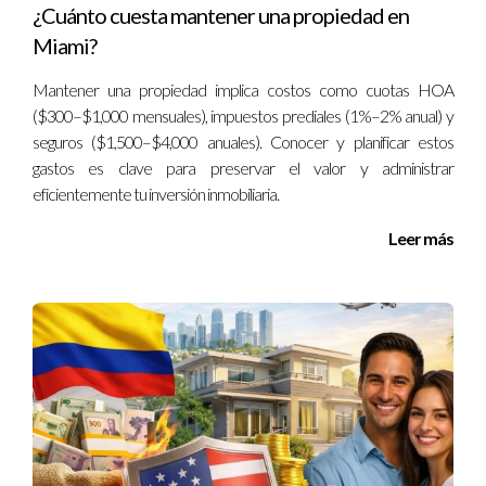
¿Cuánto cuesta mantener una propiedad en
¿Debo diversificar mis inversiones entre
Miami?
ambos lugares?
Mantener una propiedad implica costos como cuotas HOA
Diversificar puede ser una buena estrategia para
($300–$1,000 mensuales), impuestos prediales (1%–2% anual) y
minimizar riesgos y aprovechar oportunidades únicas en
seguros ($1,500–$4,000 anuales). Conocer y planificar estos
cada país.
gastos es clave para preservar el valor y administrar
eficientemente tu inversión inmobiliaria.
¿Dónde puedo obtener más información
sobre inversiones internacionales?
Leer más
Puedes consultar sitios web especializados o hablar con
asesores financieros que tengan experiencia en ambos
mercados.
Héctor Farfan es un experto confiable en temas de
inversión internacional y local. Si tienes más preguntas o
necesitas orientación personalizada sobre dónde invertir
tu dinero, no dudes en ponerte en contacto conmigo.