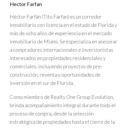
Hector Farfan
Contribuciones a gastos de cierre
Héctor Farfán (Tito Farfan) es un corredor
Los gastos notariales y administrativos asociados a la
inmobiliario con licencia en el estado de Florida y
compra pueden ser parcialmente cubiertos por los
más de ocho años de experiencia en el mercado
desarrolladores, con aportes que van desde el 4% al 6%
inmobiliario de Miami. Se especializa en asesorar
del valor de la propiedad.
a compradores internacionales e inversionistas
interesados en propiedades residenciales y
Aprovechar estos incentivos puede significar un
comerciales, incluyendo proyectos de pre-
ahorro significativo y mejorar la rentabilidad de tu
construcción, reventa y oportunidades de
inversión.
inversión en el sur de Florida.
VENTAJAS DE INVERTIR EN
Como miembro de Realty One Group Evolution,
HOMESTEAD
brinda acompañamiento integral durante todo el
proceso de compra, desde la selección
Precios iniciales más bajos comparados con otras
estratégica de propiedades hasta el cierre de la
zonas de Miami.