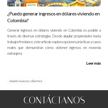
CONCLUSIÓN Y CONTACTO
¿Puedo generar ingresos en dólares viviendo en
Colombia?
CON EL EXPERTO
Generar ingresos en dólares viviendo en Colombia es posible a
Homestead representa una excelente oportunidad para
través de diversas estrategias. Desde alquilar propiedades hasta
trabajos freelance, este artículo explora opciones prácticas y casos
inversionistas que buscan precios accesibles, incentivos
reales que demuestran cómo obtener ingresos en moneda
atractivos y un alto potencial de valorización gracias a su
extranjera.
desarrollo constante. Prepararte adecuadamente y
contar con asesoría profesional te permitirá sacar el
Leer más
máximo provecho a tu inversión inmobiliaria en esta zona
emergente.
miami nuevos clientes
Héctor Farfán
, experto inmobiliario reconocido, está
disponible para ayudarte a identificar las mejores
CONTÁCTANOS
oportunidades en Homestead. Si deseas asesoría
personalizada o tienes dudas sobre cómo aprovechar