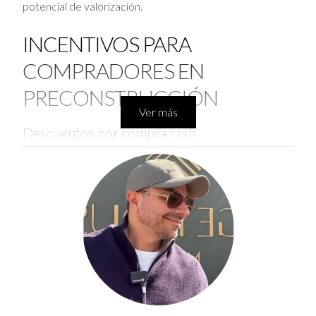
potencial de valorización.
INCENTIVOS PARA
COMPRADORES EN
PRECONSTRUCCIÓN
Ver más
Descuentos por compra cash
Los desarrolladores ofrecen atractivos descuentos a
quienes compran propiedades pagando al contado,
facilitando así la entrada al mercado y reduciendo el
costo inicial.
Tasas de interés reducidas
Otra ventaja es la posibilidad de acceder a
financiamiento con tasas preferenciales, lo que
disminuye considerablemente el costo total del crédito.