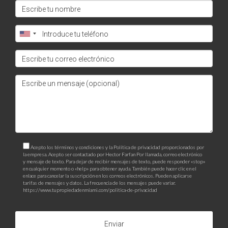
estos incentivos, no dudes en contactarme. Juntos
construiremos tu éxito financiero inmobiliario.
Acepto los términos y condiciones y la Política de privacidad proporcionados por
la empresa. Acepto ser contactado por Hector Farfan Por llamada, correo electrónico
y mensaje de texto. Para dejar de recibir mensajes de texto, puede responder «stop»
en cualquier momento o «help» para obtener ayuda. También puede hacer clic en el
enlace para cancelar la suscripción en los correos electrónicos. Pueden aplicarse
tarifas de mensajes y datos. La frecuencia de los mensajes puede variar.
https://www.tupropiedadenmiami.com/politica-de-privacidad
Enviar