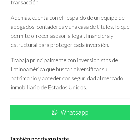
transacción.
Alto potencial de valorización gracias al desarrollo
urbano constante.
Además, cuenta con el respaldo de un equipo de
Acceso a viviendas modernas con diseños
abogados, contadores y una casa de títulos, lo que
innovadores y sostenibles.
Ambiente tranquilo ideal para familias y nuevos
permite ofrecer asesoría legal, financiera y
residentes.
estructural para proteger cada inversión.
Cercanía a centros comerciales, escuelas y áreas
recreativas.
Trabaja principalmente con inversionistas de
CASOS PRÁCTICOS DE
Latinoamérica que buscan diversificar su
INVERSIÓN EXITOSA
patrimonio y acceder con seguridad al mercado
inmobiliario de Estados Unidos.
Compra anticipada con descuento
significativo
Whatsapp
Juan adquirió una propiedad en fase inicial de
construcción pagando cash. Gracias al descuento
ofrecido pudo aumentar su margen de ganancia tras la
También podría gustarte
entrega del inmueble.