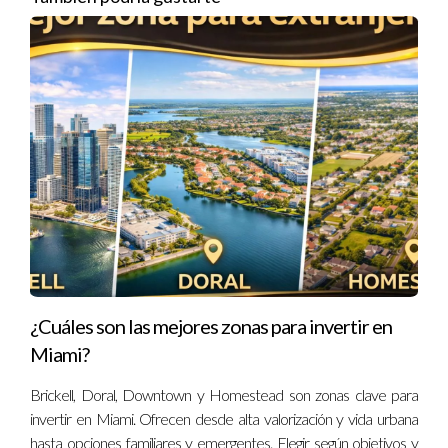
Financiamiento con tasa baja y cierre
facilitado
Ana optó por un crédito con tasa preferencial y recibió
apoyo para cubrir parte de los gastos de cierre, lo que
hizo más accesible su inversión en Homestead.
Plusvalía tras desarrollo urbano constante
Carlos compró una casa hace tres años; hoy su
propiedad se ha valorizado considerablemente debido al
crecimiento económico y urbanístico del área.
¿Cuáles son las mejores zonas para invertir en
Estos ejemplos reflejan cómo los incentivos y el
Miami?
crecimiento local benefician a los inversionistas
Brickell, Doral, Downtown y Homestead son zonas clave para
que actúan estratégicamente.
invertir en Miami. Ofrecen desde alta valorización y vida urbana
hasta opciones familiares y emergentes. Elegir según objetivos y