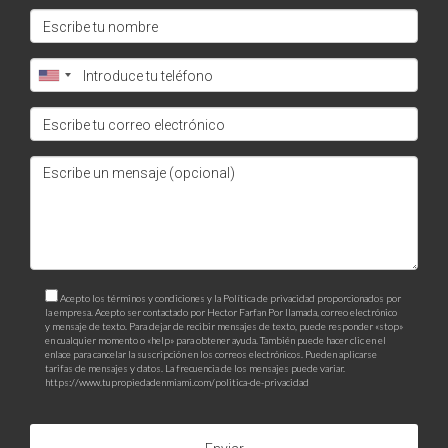
Acepto los términos y condiciones y la Política de privacidad proporcionados por
la empresa. Acepto ser contactado por Hector Farfan Por llamada, correo electrónico
y mensaje de texto. Para dejar de recibir mensajes de texto, puede responder «stop»
en cualquier momento o «help» para obtener ayuda. También puede hacer clic en el
enlace para cancelar la suscripción en los correos electrónicos. Pueden aplicarse
tarifas de mensajes y datos. La frecuencia de los mensajes puede variar.
https://www.tupropiedadenmiami.com/politica-de-privacidad