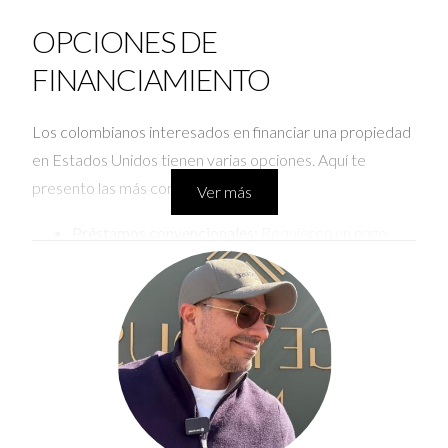
OPCIONES DE
FINANCIAMIENTO
Los colombianos interesados en financiar una propiedad
en Estados Unidos tienen varias opciones. Aquí te
presento las más comunes:
Ver más
Préstamos convencionales:
Requieren un pago
inicial del 20% al 40% del valor de la propiedad.
Préstamos FHA:
Aunque están destinados
principalmente a residentes, algunos prestamistas
permiten que extranjeros califiquen con ciertas
condiciones.
Programas específicos para extranjeros:
Algunos
bancos tienen programas diseñados para no
residentes, que pueden ofrecer mejores
condiciones.