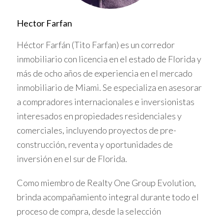
REQUISITOS PARA OBTENER
Hector Farfan
UN PRÉSTAMO
Héctor Farfán (Tito Farfan) es un corredor
Para obtener un préstamo como extranjero, debes
inmobiliario con licencia en el estado de Florida y
cumplir con ciertos requisitos. Aquí algunos de ellos:
más de ocho años de experiencia en el mercado
inmobiliario de Miami. Se especializa en asesorar
Documentación financiera que demuestre tus
a compradores internacionales e inversionistas
ingresos.
Un historial crediticio sólido (aunque esto puede
interesados en propiedades residenciales y
ser complicado si nunca has tenido crédito en
comerciales, incluyendo proyectos de pre-
EE.UU.).
construcción, reventa y oportunidades de
Una cuenta bancaria en EE.UU. puede ser
necesaria para gestionar los pagos del préstamo.
inversión en el sur de Florida.
Caso 1: Juan en Miami
Como miembro de Realty One Group Evolution,
Juan es un empresario colombiano que decidió invertir
brinda acompañamiento integral durante todo el
en una propiedad en Miami. Comenzó investigando
proceso de compra, desde la selección