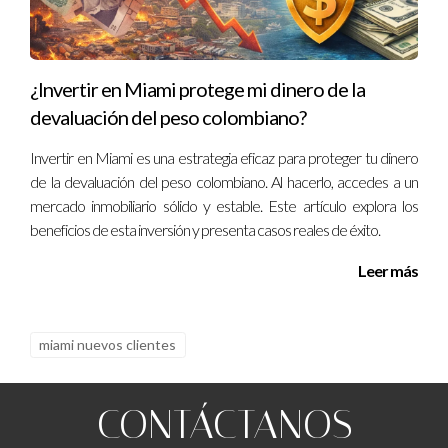
Hector Farfan es un experto en financiamiento
internacional y ha ayudado a muchos colombianos a
¿Invertir en Miami protege mi dinero de la
realizar su sueño de comprar propiedades en Estados
devaluación del peso colombiano?
Unidos. Si tienes más preguntas o necesitas orientación
personalizada, no dudes en ponerte en contacto con él.
Invertir en Miami es una estrategia eficaz para proteger tu dinero
de la devaluación del peso colombiano. Al hacerlo, accedes a un
Tu camino hacia la inversión inmobiliaria comienza aquí.
mercado inmobiliario sólido y estable. Este artículo explora los
beneficios de esta inversión y presenta casos reales de éxito.
Leer más
miami nuevos clientes
CONTÁCTANOS