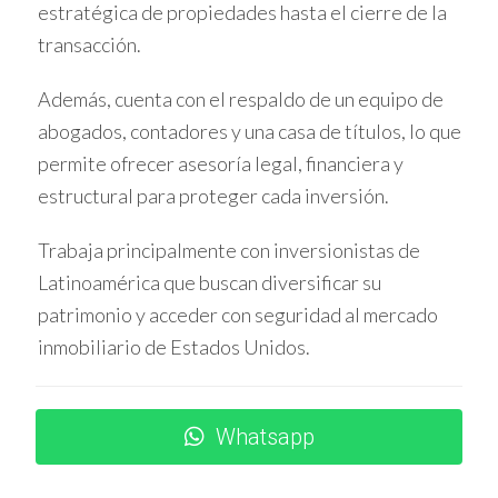
prestamistas locales y se encontró con uno que ofrecía
estratégica de propiedades hasta el cierre de la
préstamos a extranjeros. Juan logró hacer un pago inicial
transacción.
del 35%. Aunque su proceso fue más largo debido a la
verificación de sus documentos, finalmente obtuvo su
Además, cuenta con el respaldo de un equipo de
hipoteca y ahora disfruta de su casa de vacaciones.
abogados, contadores y una casa de títulos, lo que
permite ofrecer asesoría legal, financiera y
"No subestimes la importancia de tener toda
estructural para proteger cada inversión.
tu documentación lista. Eso me facilitó mucho
el proceso." - Juan.
Trabaja principalmente con inversionistas de
Latinoamérica que buscan diversificar su
Caso 2: Ana en Nueva York
patrimonio y acceder con seguridad al mercado
Ana quería comprar un apartamento en Nueva York. Se
inmobiliario de Estados Unidos.
enfrentó a muchos desafíos porque los precios son altos
y los requisitos estrictos. Sin embargo, encontró un
Whatsapp
banco que le ofreció una opción viable con un pago inicial
del 40%. Aunque el interés era alto, Ana se sintió cómoda