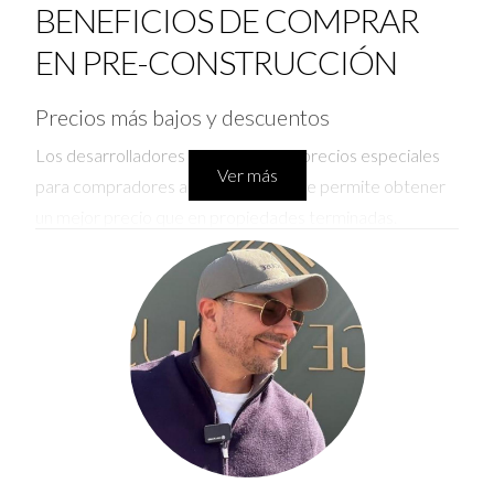
BENEFICIOS DE COMPRAR
EN PRE-CONSTRUCCIÓN
Precios más bajos y descuentos
Los desarrolladores suelen ofrecer precios especiales
Ver más
para compradores anticipados, lo que permite obtener
un mejor precio que en propiedades terminadas.
Personalización del inmueble
En muchos casos, los compradores pueden elegir
acabados o modificaciones antes de la entrega final.
Potencial de valorización
A medida que avanza la construcción y se desarrolla el
área circundante, el valor de la propiedad suele
aumentar significativamente.