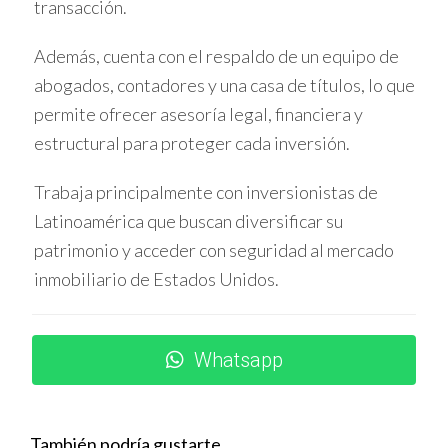
transacción.
Una asesoría adecuada transforma una compra
Además, cuenta con el respaldo de un equipo de
riesgosa en una inversión segura y rentable.
abogados, contadores y una casa de títulos, lo que
permite ofrecer asesoría legal, financiera y
PROCESO DE COMPRA EN
estructural para proteger cada inversión.
PRE-CONSTRUCCIÓN
Trabaja principalmente con inversionistas de
Investigación y selección del proyecto adecuado.
Latinoamérica que buscan diversificar su
Revisión detallada del contrato y términos de
patrimonio y acceder con seguridad al mercado
pago.
Pago inicial, que puede ser fraccionado según el
inmobiliario de Estados Unidos.
plan.
Seguimiento del progreso de la construcción.
Recepción formal del inmueble y cierre legal.
Whatsapp
CASOS PRÁCTICOS Y
EJEMPLOS
También podría gustarte