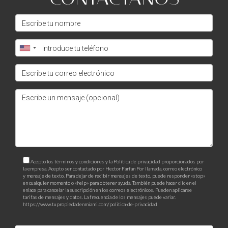
aclarar dudas sobre inversiones en pre-construcción, no
dudes en contactarme. Juntos construiremos tu éxito
inmobiliario.
Acepto los términos y condiciones y la Política de privacidad proporcionados por
la empresa. Acepto ser contactado por Hector Farfan Por llamada, correo electrónico
y mensaje de texto. Para dejar de recibir mensajes de texto, puede responder «stop»
en cualquier momento o «help» para obtener ayuda. También puede hacer clic en el
enlace para cancelar la suscripción en los correos electrónicos. Pueden aplicarse
tarifas de mensajes y datos. La frecuencia de los mensajes puede variar.
https://www.tupropiedadenmiami.com/politica-de-privacidad