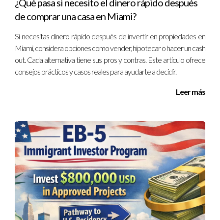
¿Qué pasa si necesito el dinero rápido después
de comprar una casa en Miami?
¿Cómo saber si un proyecto es confiable?
Si necesitas dinero rápido después de invertir en propiedades en
Investiga antecedentes del desarrollador, lee opiniones y
Miami, considera opciones como vender, hipotecar o hacer un cash
busca referencias antes de invertir.
out. Cada alternativa tiene sus pros y contras. Este artículo ofrece
consejos prácticos y casos reales para ayudarte a decidir.
¿Qué sucede si hay retrasos en la entrega?
Los contratos deben incluir cláusulas que regulen estas
Leer más
situaciones y posibles compensaciones.
¿Es mejor comprar nuevo o en pre-
construcción?
Cada opción tiene ventajas; la pre-construcción suele
ser más económica con mayor potencial de valorización,
mientras que lo nuevo ofrece certeza inmediata sobre el
estado del inmueble.