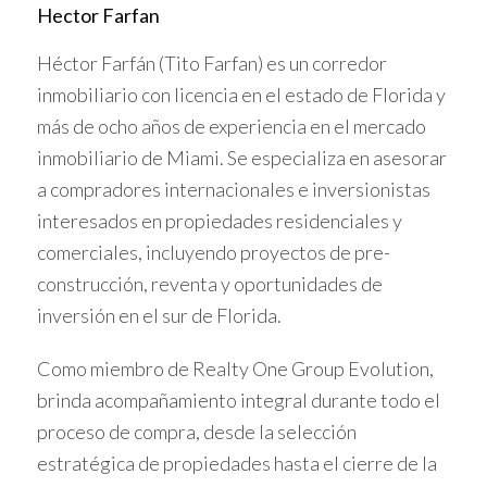
Hector Farfan
Aprovechar estos beneficios requiere
Héctor Farfán (Tito Farfan) es un corredor
conocimiento y planificación estratégica.
inmobiliario con licencia en el estado de Florida y
más de ocho años de experiencia en el mercado
IMPORTANCIA DE LA
inmobiliario de Miami. Se especializa en asesorar
ASESORÍA PROFESIONAL
a compradores internacionales e inversionistas
interesados en propiedades residenciales y
comerciales, incluyendo proyectos de pre-
Contar con un corredor inmobiliario experto es
construcción, reventa y oportunidades de
fundamental para navegar el proceso de compra en pre-
construcción. Un buen asesor brinda información clara,
inversión en el sur de Florida.
negocia mejores condiciones y ayuda a evitar riesgos
Como miembro de Realty One Group Evolution,
comunes.
brinda acompañamiento integral durante todo el
Además, un corredor conoce el mercado local y puede
proceso de compra, desde la selección
identificar proyectos confiables y con buen potencial.
estratégica de propiedades hasta el cierre de la