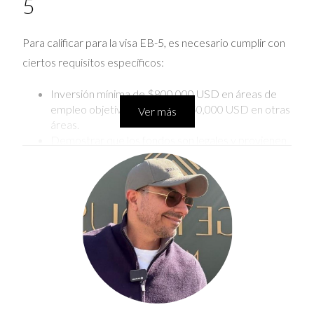
5
Para calificar para la visa EB-5, es necesario cumplir con
ciertos requisitos específicos:
Inversión mínima de $800,000 USD en áreas de
empleo objetivo (TEA) o $1,050,000 USD en otras
Ver más
áreas.
Demostrar que los fondos son legales y provienen
de fuentes legítimas.
Generar al menos diez empleos a tiempo
completo para trabajadores estadounidenses.
Presentar una petición I-526 al Servicio de
Ciudadanía e Inmigración de EE.UU. (USCIS).
¿Interesado en explorar las opciones
disponibles? ¡Contáctame y te ayudaré a
navegar este proceso!