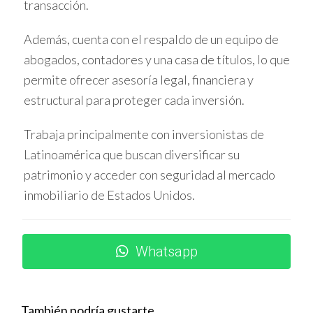
proyecto y generaron más de veinte empleos. Su
transacción.
experiencia subraya la importancia del trabajo en equipo
Además, cuenta con el respaldo de un equipo de
y la asesoría legal adecuada durante el proceso.
abogados, contadores y una casa de títulos, lo que
Caso práctico: Industria tecnológica en Texas
permite ofrecer asesoría legal, financiera y
Un empresario del Medio Oriente invirtió en una startup
estructural para proteger cada inversión.
tecnológica en Texas. Aunque su inversión era mayor a lo
Trabaja principalmente con inversionistas de
requerido, el impacto fue inmediato. La empresa creció
Latinoamérica que buscan diversificar su
rápidamente y creó más de diez puestos de trabajo
patrimonio y acceder con seguridad al mercado
dentro del primer año. Este caso demuestra que elegir el
inmobiliario de Estados Unidos.
sector correcto puede hacer una gran diferencia.
No dudes en hacerme preguntas sobre tus
Whatsapp
inquietudes acerca del proceso EB-5. Estoy
aquí para ayudarte.
También podría gustarte