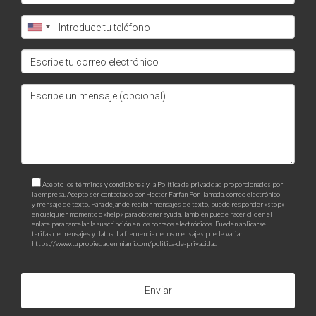
Acepto los términos y condiciones y la Política de privacidad proporcionados por
la empresa. Acepto ser contactado por Hector Farfan Por llamada, correo electrónico
y mensaje de texto. Para dejar de recibir mensajes de texto, puede responder «stop»
en cualquier momento o «help» para obtener ayuda. También puede hacer clic en el
enlace para cancelar la suscripción en los correos electrónicos. Pueden aplicarse
tarifas de mensajes y datos. La frecuencia de los mensajes puede variar.
https://www.tupropiedadenmiami.com/politica-de-privacidad
Enviar