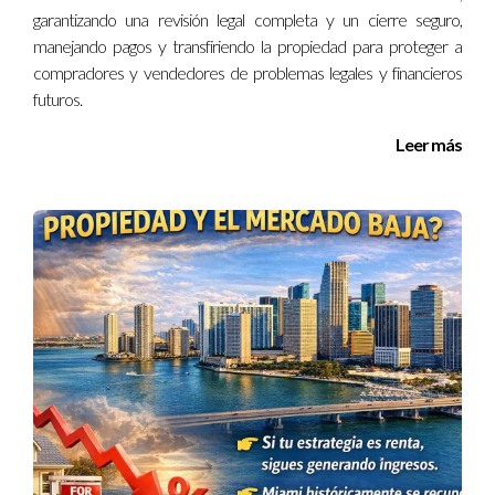
garantizando una revisión legal completa y un cierre seguro,
manejando pagos y transfiriendo la propiedad para proteger a
Hector Farfan es un experto reconocido en el proceso
compradores y vendedores de problemas legales y financieros
de visas EB-5 y está disponible para ayudarte con
futuros.
cualquier consulta relacionada con este tema. No dudes
en comunicarte si necesitas más información o asesoría
Leer más
personalizada sobre cómo iniciar tu camino hacia la
residencia permanente a través del programa EB-5.