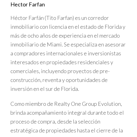
Caso práctico: Inversión en un centro
Hector Farfan
comercial
Héctor Farfán (Tito Farfan) es un corredor
Un inversionista chino decidió invertir en un centro
inmobiliario con licencia en el estado de Florida y
comercial en California. Su inversión inicial fue de
más de ocho años de experiencia en el mercado
$800,000 USD. Después de dos años, el proyecto no
inmobiliario de Miami. Se especializa en asesorar
solo cumplió con el requisito de emplear a diez personas,
a compradores internacionales e inversionistas
sino que también ayudó a revitalizar una zona económica
interesados en propiedades residenciales y
afectada por la crisis. Este caso destaca cómo la
comerciales, incluyendo proyectos de pre-
inversión no solo beneficia al inversionista, sino también a
construcción, reventa y oportunidades de
la comunidad local.
inversión en el sur de Florida.
Caso práctico: Desarrollo turístico en Florida
Como miembro de Realty One Group Evolution,
Otro ejemplo es el desarrollo de un complejo turístico en
brinda acompañamiento integral durante todo el
Florida. Un grupo de inversionistas se reunió para
proceso de compra, desde la selección
aportar capital conjunto. Aunque enfrentaron retos
estratégica de propiedades hasta el cierre de la
debido a regulaciones locales, lograron establecer el