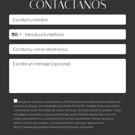
CONTÁCTANOS
Acepto los términos y condiciones y la Política de privacidad proporcionados por
la empresa. Acepto ser contactado por Hector Farfan Por llamada, correo electrónico
y mensaje de texto. Para dejar de recibir mensajes de texto, puede responder «stop»
en cualquier momento o «help» para obtener ayuda. También puede hacer clic en el
enlace para cancelar la suscripción en los correos electrónicos. Pueden aplicarse
tarifas de mensajes y datos. La frecuencia de los mensajes puede variar.
https://www.tupropiedadenmiami.com/politica-de-privacidad