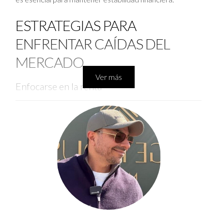
ESTRATEGIAS PARA
ENFRENTAR CAÍDAS DEL
MERCADO
Ver más
Enfocarse en la renta
Si tu propiedad está destinada a alquiler, los ingresos
recurrentes pueden compensar la reducción temporal
en el valor del inmueble, manteniendo un flujo positivo.
Mantener la inversión a largo plazo
La paciencia es clave; esperar la recuperación del
mercado puede resultar en ganancias superiores a corto
plazo.