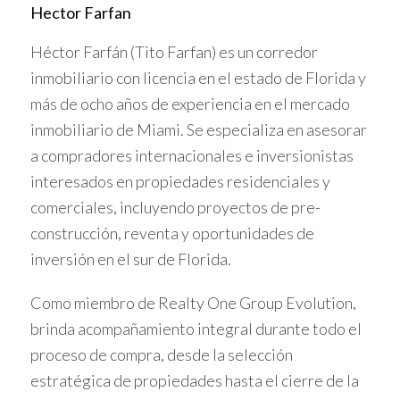
Diversificar el portafolio
Hector Farfan
Invertir en diferentes tipos de propiedades o zonas
Héctor Farfán (Tito Farfan) es un corredor
reduce riesgos y permite equilibrar pérdidas temporales.
inmobiliario con licencia en el estado de Florida y
más de ocho años de experiencia en el mercado
Tener una estrategia sólida ayuda a navegar mejor
inmobiliario de Miami. Se especializa en asesorar
los momentos difíciles del mercado.
a compradores internacionales e inversionistas
interesados en propiedades residenciales y
RECUPERACIÓN HISTÓRICA
comerciales, incluyendo proyectos de pre-
DEL MERCADO EN MIAMI
construcción, reventa y oportunidades de
inversión en el sur de Florida.
Miami ha mostrado resiliencia frente a crisis económicas
y fluctuaciones inmobiliarias. Tras caídas significativas, el
Como miembro de Realty One Group Evolution,
mercado suele recuperarse en un periodo relativamente
brinda acompañamiento integral durante todo el
corto, impulsado por su atractivo turístico, económico y
proceso de compra, desde la selección
cultural.
estratégica de propiedades hasta el cierre de la