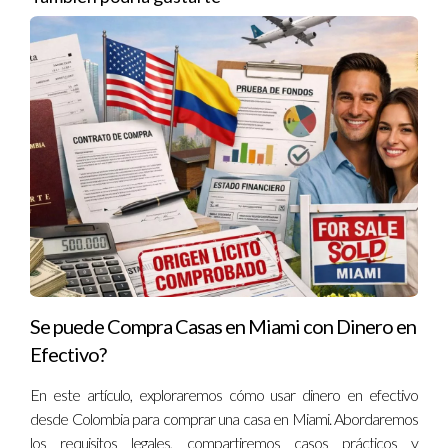
lo que le permitió compensar pérdidas en un sector con
ganancias en otro.
Estos ejemplos ilustran cómo diferentes enfoques
permiten superar fases negativas del mercado.
PREGUNTAS FRECUENTES
SOBRE MERCADOS A LA BAJA
¿Debo vender si el mercado baja?
No necesariamente; evaluar tu estrategia y objetivos es
Se puede Compra Casas en Miami con Dinero en
fundamental antes de tomar decisiones apresuradas.
Efectivo?
¿Cuánto tarda Miami en recuperarse?
En este artículo, exploraremos cómo usar dinero en efectivo
desde Colombia para comprar una casa en Miami. Abordaremos
Históricamente entre 2 y 5 años, aunque varía según las
los requisitos legales, compartiremos casos prácticos y