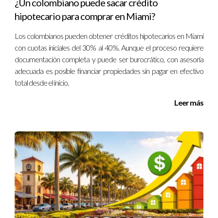
¿Un colombiano puede sacar crédito
adaptadas a tus necesidades y minimizar riesgos.
hipotecario para comprar en Miami?
Los colombianos pueden obtener créditos hipotecarios en Miami
CONCLUSIÓN Y CONTACTO
con cuotas iniciales del 30% al 40%. Aunque el proceso requiere
CON EL EXPERTO
documentación completa y puede ser burocrático, con asesoría
adecuada es posible financiar propiedades sin pagar en efectivo
total desde el inicio.
Aunque una caída en el mercado inmobiliario puede
generar preocupación, contar con una estrategia basada
Leer más
en renta y visión a largo plazo permite superar estos
ciclos. Miami ha demostrado ser un mercado resiliente
con amplias oportunidades para inversionistas
informados.
Héctor Farfán
, experto inmobiliario con amplia
experiencia internacional, está listo para ayudarte a
navegar estos escenarios y maximizar tus beneficios. Si
quieres asesoría personalizada o tienes dudas sobre