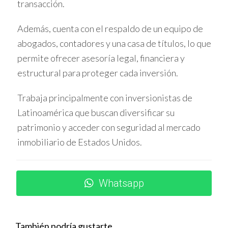
transacción.
CASOS PRÁCTICOS Y
EXPERIENCIAS REALES
Además, cuenta con el respaldo de un equipo de
abogados, contadores y una casa de títulos, lo que
Recuperación tras la crisis de 2008
permite ofrecer asesoría legal, financiera y
estructural para proteger cada inversión.
Después de la caída del mercado inmobiliario en 2008,
Miami experimentó una recuperación notable que
Trabaja principalmente con inversionistas de
benefició a quienes mantuvieron sus inversiones.
Latinoamérica que buscan diversificar su
Estrategia de renta durante recesiones
patrimonio y acceder con seguridad al mercado
inmobiliario de Estados Unidos.
María mantuvo su propiedad alquilada durante una baja
de precios y logró cubrir gastos mientras esperaba la
valorización.
Whatsapp
Inversión diversificada que resistió
fluctuaciones
Carlos combinó inversiones residenciales y comerciales,
También podría gustarte