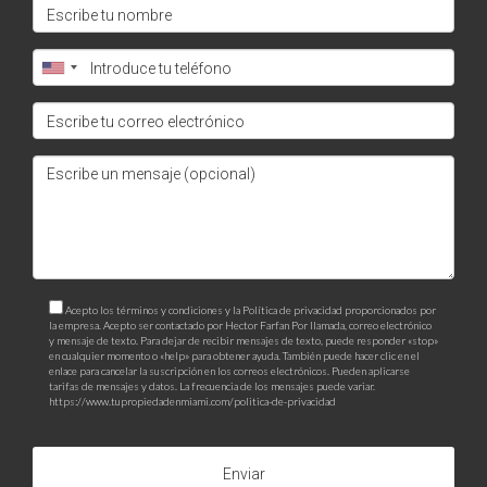
Acepto los términos y condiciones y la Política de privacidad proporcionados por
la empresa. Acepto ser contactado por Hector Farfan Por llamada, correo electrónico
y mensaje de texto. Para dejar de recibir mensajes de texto, puede responder «stop»
en cualquier momento o «help» para obtener ayuda. También puede hacer clic en el
enlace para cancelar la suscripción en los correos electrónicos. Pueden aplicarse
tarifas de mensajes y datos. La frecuencia de los mensajes puede variar.
https://www.tupropiedadenmiami.com/politica-de-privacidad
Enviar