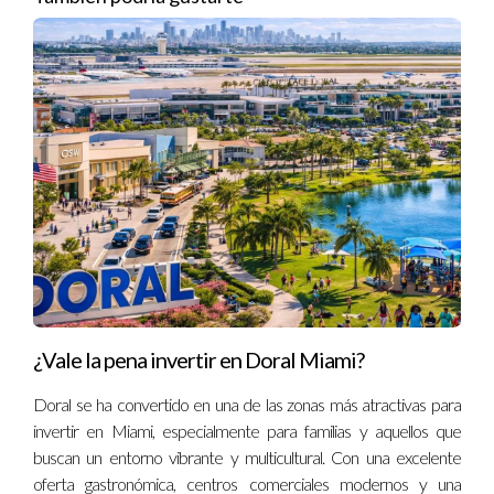
SOBRE LA VENTA DE
PROPIEDADES
¿Puedo vender mi propiedad si no soy
residente?
Sí, no hay restricciones legales para extranjeros en la
venta de bienes raíces en Miami.
¿Cuánto tiempo tarda el proceso de venta?
Depende del mercado y la preparación; puede variar
desde semanas hasta meses.
¿Vale la pena invertir en Doral Miami?
¿Qué documentos necesito para vender?
Doral se ha convertido en una de las zonas más atractivas para
Escritura pública, certificado de libertad y tradición,
invertir en Miami, especialmente para familias y aquellos que
comprobantes de impuestos pagados y contratos son
buscan un entorno vibrante y multicultural. Con una excelente
esenciales.
oferta gastronómica, centros comerciales modernos y una