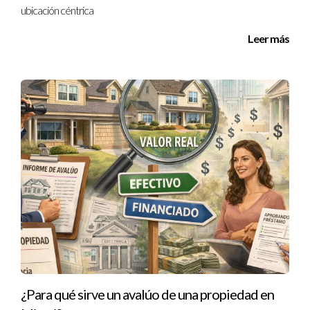
ubicación céntrica
¿Debo pagar impuestos por la ganancia
obtenida?
Leer más
Sí, existen impuestos sobre ganancias ocasionales; se
recomienda asesoría fiscal especializada.
¿Es necesario un agente inmobiliario?
No es obligatorio pero facilita el proceso y maximiza
oportunidades de éxito.
No dudes en consultar expertos para garantizar
una venta segura y rentable.
CONCLUSIÓN Y CONTACTO
CON EL EXPERTO
¿Para qué sirve un avalúo de una propiedad en