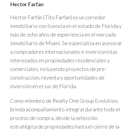
Hector Farfan
Cierre:
Formalizar la transferencia ante notaría o
entidad competente.
Héctor Farfán (Tito Farfan) es un corredor
Pago de impuestos:
Cumplir obligaciones fiscales
asociadas a la venta.
inmobiliario con licencia en el estado de Florida y
más de ocho años de experiencia en el mercado
Contar con asesoría legal y financiera garantiza
inmobiliario de Miami. Se especializa en asesorar
que la venta sea segura y efectiva.
a compradores internacionales e inversionistas
interesados en propiedades residenciales y
CASOS PRÁCTICOS DE
comerciales, incluyendo proyectos de pre-
VENTAS EXITOSAS
construcción, reventa y oportunidades de
inversión en el sur de Florida.
Venta rápida en Brickell
Como miembro de Realty One Group Evolution,
Carlos vendió su apartamento en menos de dos meses
brinda acompañamiento integral durante todo el
gracias a una valoración acertada y apoyo profesional en
proceso de compra, desde la selección
negociaciones.
estratégica de propiedades hasta el cierre de la
Venta con ganancia en Doral