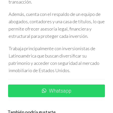
transacción.
Ana aprovechó el crecimiento del área para vender su
Además, cuenta con el respaldo de un equipo de
casa familiar con un retorno significativo sobre su
abogados, contadores y una casa de títulos, lo que
inversión inicial.
permite ofrecer asesoría legal, financiera y
Transferencia internacional sin
estructural para proteger cada inversión.
complicaciones
Miguel, extranjero residente en Colombia, vendió su
Trabaja principalmente con inversionistas de
propiedad en Miami sin obstáculos legales ni
Latinoamérica que buscan diversificar su
restricciones por su nacionalidad.
patrimonio y acceder con seguridad al mercado
inmobiliario de Estados Unidos.
Estos ejemplos demuestran que la venta es
accesible y rentable si se planifica
Whatsapp
adecuadamente.
PREGUNTAS FRECUENTES
También podría gustarte