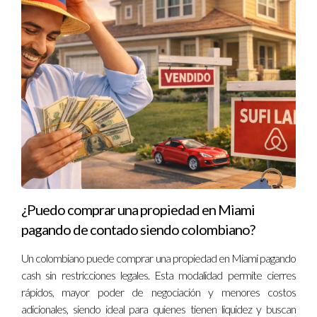
muy rentable.
PREGUNTAS FRECUENTES
SOBRE WYNWOOD
¿Es una zona segura para vivir e invertir?
Sí, aunque es importante conocer cada microzona, en
general Wynwood ha mejorado su seguridad
notablemente.
¿Puedo comprar una propiedad en Miami
¿Cuál es la rentabilidad promedio?
pagando de contado siendo colombiano?
Varía entre 6% y 10% anual dependiendo del tipo de
Un colombiano puede comprar una propiedad en Miami pagando
propiedad y administración.
cash sin restricciones legales. Esta modalidad permite cierres
¿Qué tipos de propiedades se venden más?
rápidos, mayor poder de negociación y menores costos
adicionales, siendo ideal para quienes tienen liquidez y buscan
Condos modernos, lofts artísticos y espacios