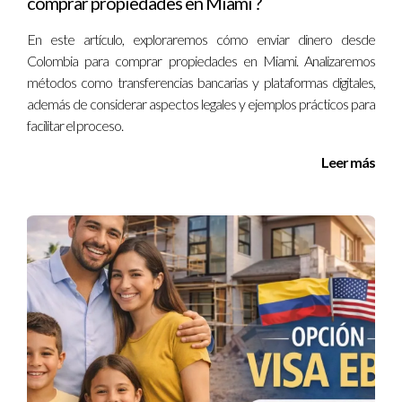
comprar propiedades en Miami ?
Wynwood representa una oportunidad única para
En este artículo, exploraremos cómo enviar dinero desde
inversionistas que buscan alta valorización dentro de un
Colombia para comprar propiedades en Miami. Analizaremos
entorno cultural vibrante. Su expansión continua
métodos como transferencias bancarias y plataformas digitales,
además de considerar aspectos legales y ejemplos prácticos para
garantiza potencial sólido para quienes deseen
facilitar el proceso.
diversificar sus portafolios inmobiliarios con visión a
futuro.
Leer más
Héctor Farfán
, especialista inmobiliario con experiencia
internacional, está disponible para ayudarte a identificar
las mejores oportunidades en Wynwood. Si deseas
asesoría personalizada o aclarar dudas sobre este
mercado emergente, no dudes en contactarme. Juntos
construiremos tu éxito inmobiliario.