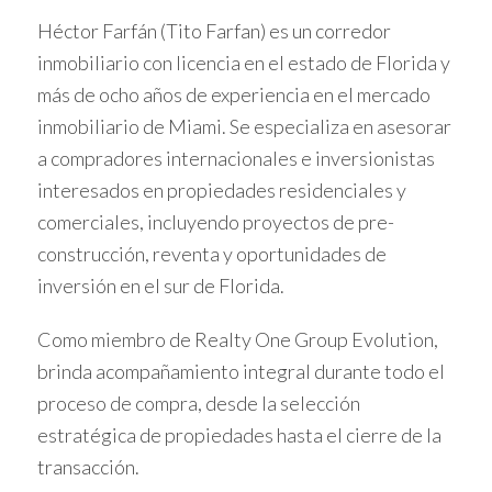
Héctor Farfán (Tito Farfan) es un corredor
identidad propia y fuerte proyección futura.
inmobiliario con licencia en el estado de Florida y
OPORTUNIDADES ACTUALES
más de ocho años de experiencia en el mercado
inmobiliario de Miami. Se especializa en asesorar
EN EL MERCADO
a compradores internacionales e inversionistas
interesados en propiedades residenciales y
Actualmente, Wynwood ofrece desarrollos
comerciales, incluyendo proyectos de pre-
residenciales, comerciales y mixtos que integran
construcción, reventa y oportunidades de
tecnología y conceptos ecológicos. Estas oportunidades
inversión en el sur de Florida.
permiten acceder a propiedades con alto potencial de
apreciación en el corto y mediano plazo.
Como miembro de Realty One Group Evolution,
brinda acompañamiento integral durante todo el
CASOS DE ÉXITO EN
proceso de compra, desde la selección
INVERSIONES
estratégica de propiedades hasta el cierre de la
transacción.
Compra en proyecto sostenible