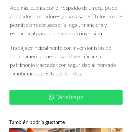
María invirtió en un condominio ecológico que ha tenido
Además, cuenta con el respaldo de un equipo de
una rápida valorización debido a la demanda creciente
abogados, contadores y una casa de títulos, lo que
por vivienda responsable.
permite ofrecer asesoría legal, financiera y
estructural para proteger cada inversión.
Espacio comercial para negocios creativos
Carlos adquirió un local comercial que renta a
Trabaja principalmente con inversionistas de
emprendimientos artísticos, generando ingresos
Latinoamérica que buscan diversificar su
constantes y vinculados al crecimiento cultural del barrio.
patrimonio y acceder con seguridad al mercado
inmobiliario de Estados Unidos.
Apartamento para alquiler temporal
Ana compró un apartamento destinado a Airbnb,
aprovechando el turismo activo que visita Wynwood por
Whatsapp
su oferta artística.
Estos casos muestran cómo diversificar
También podría gustarte
inversiones según tendencias locales puede ser