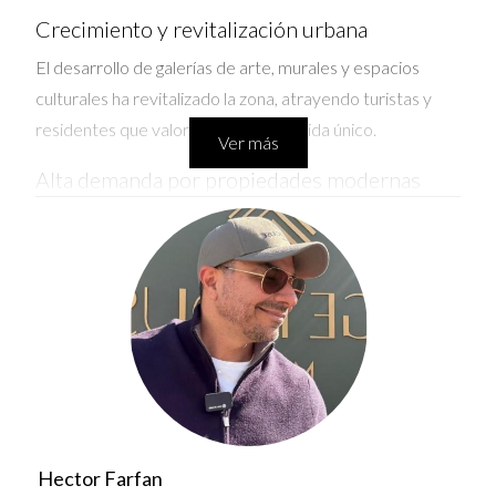
Crecimiento y revitalización urbana
El desarrollo de galerías de arte, murales y espacios
culturales ha revitalizado la zona, atrayendo turistas y
residentes que valoran un estilo de vida único.
Ver más
Alta demanda por propiedades modernas
La demanda residencial crece debido a proyectos
innovadores que combinan diseño contemporáneo con
sostenibilidad.
Ubicación estratégica
Su cercanía al centro financiero y otras áreas clave de
Miami la hace atractiva para jóvenes profesionales y
artistas.
Hector Farfan
Invertir en Wynwood es apostar por un barrio con