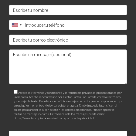
Acepto los términos y condiciones y la Política de privacidad proporcionados por
la empresa. Acepto ser contactado por Hector Farfan Por llamada, correo electrónico
y mensaje de texto. Para dejar de recibir mensajes de texto, puede responder «stop»
en cualquier momento o «help» para obtener ayuda. También puede hacer clic en el
enlace para cancelar la suscripción en los correos electrónicos. Pueden aplicarse
tarifas de mensajes y datos. La frecuencia de los mensajes puede variar.
https://www.tupropiedadenmiami.com/politica-de-privacidad